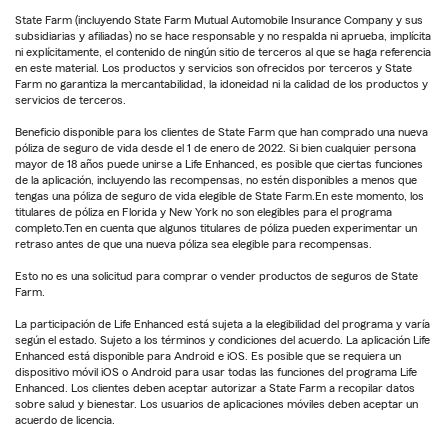
State Farm (incluyendo State Farm Mutual Automobile Insurance Company y sus
subsidiarias y afiliadas) no se hace responsable y no respalda ni aprueba, implícita
ni explícitamente, el contenido de ningún sitio de terceros al que se haga referencia
en este material. Los productos y servicios son ofrecidos por terceros y State
Farm no garantiza la mercantabilidad, la idoneidad ni la calidad de los productos y
servicios de terceros.
Beneficio disponible para los clientes de State Farm que han comprado una nueva
póliza de seguro de vida desde el 1 de enero de 2022. Si bien cualquier persona
mayor de 18 años puede unirse a Life Enhanced, es posible que ciertas funciones
de la aplicación, incluyendo las recompensas, no estén disponibles a menos que
tengas una póliza de seguro de vida elegible de State Farm.En este momento, los
titulares de póliza en Florida y New York no son elegibles para el programa
completo.Ten en cuenta que algunos titulares de póliza pueden experimentar un
retraso antes de que una nueva póliza sea elegible para recompensas.
Esto no es una solicitud para comprar o vender productos de seguros de State
Farm.
La participación de Life Enhanced está sujeta a la elegibilidad del programa y varía
según el estado. Sujeto a los términos y condiciones del acuerdo. La aplicación Life
Enhanced está disponible para Android e iOS. Es posible que se requiera un
dispositivo móvil iOS o Android para usar todas las funciones del programa Life
Enhanced. Los clientes deben aceptar autorizar a State Farm a recopilar datos
sobre salud y bienestar. Los usuarios de aplicaciones móviles deben aceptar un
acuerdo de licencia.