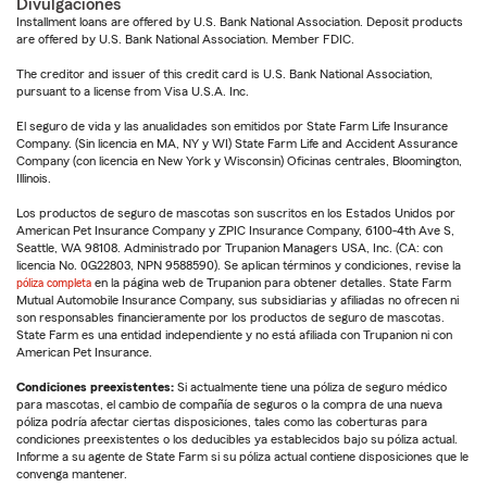
Divulgaciones
Installment loans are offered by U.S. Bank National Association. Deposit products
are offered by U.S. Bank National Association. Member FDIC.
The creditor and issuer of this credit card is U.S. Bank National Association,
pursuant to a license from Visa U.S.A. Inc.
El seguro de vida y las anualidades son emitidos por State Farm Life Insurance
Company. (Sin licencia en MA, NY y WI) State Farm Life and Accident Assurance
Company (con licencia en New York y Wisconsin) Oficinas centrales, Bloomington,
Illinois.
Los productos de seguro de mascotas son suscritos en los Estados Unidos por
American Pet Insurance Company y ZPIC Insurance Company, 6100-4th Ave S,
Seattle, WA 98108. Administrado por Trupanion Managers USA, Inc. (CA: con
licencia No. 0G22803, NPN 9588590). Se aplican términos y condiciones, revise la
póliza completa
en la página web de Trupanion para obtener detalles. State Farm
Mutual Automobile Insurance Company, sus subsidiarias y afiliadas no ofrecen ni
son responsables financieramente por los productos de seguro de mascotas.
State Farm es una entidad independiente y no está afiliada con Trupanion ni con
American Pet Insurance.
Condiciones preexistentes:
Si actualmente tiene una póliza de seguro médico
para mascotas, el cambio de compañía de seguros o la compra de una nueva
póliza podría afectar ciertas disposiciones, tales como las coberturas para
condiciones preexistentes o los deducibles ya establecidos bajo su póliza actual.
Informe a su agente de State Farm si su póliza actual contiene disposiciones que le
convenga mantener.