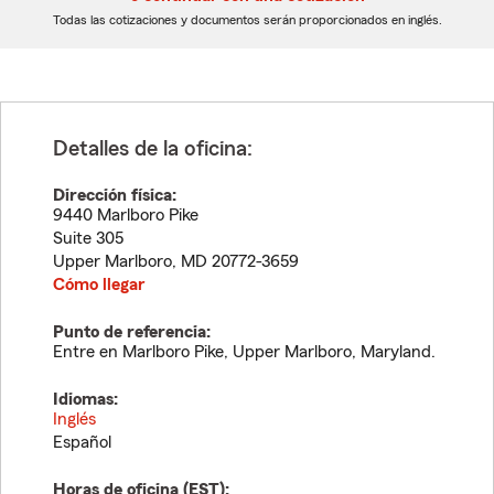
dígitos
dígitos
Todas las cotizaciones y documentos serán proporcionados en inglés.
Detalles de la oficina:
Dirección física:
9440 Marlboro Pike
Suite 305
Upper Marlboro
,
MD
20772-3659
Cómo llegar
Punto de referencia:
Entre en Marlboro Pike, Upper Marlboro, Maryland.
Idiomas:
Inglés
Español
Horas de oficina (
EST
):