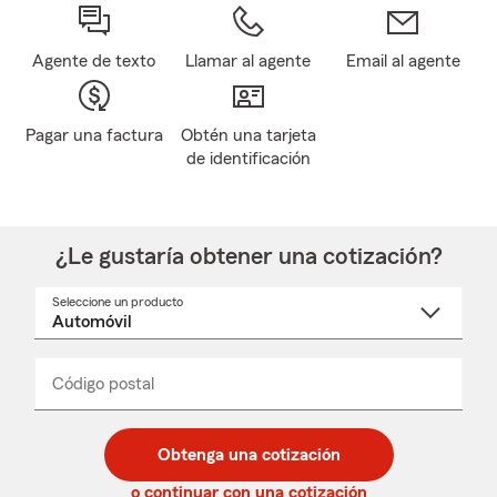
Agente de texto
Llamar al agente
Email al agente
Pagar una factura
Obtén una tarjeta
de identificación
¿Le gustaría obtener una cotización?
Seleccione un producto
Seleccione
un
nombre
de
producto
del
Código postal
Ingresa
Ingresa
_____
menú
un
un
desplegable
código
código
postal
postal
Obtenga una cotización
de
de
5
5
o continuar con una cotización