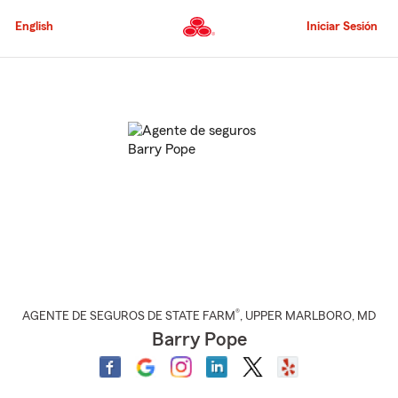
Pasar
al
English
Iniciar Sesión
contenido
principal
Comienzo
del
contenido
principal
®
AGENTE DE SEGUROS DE STATE FARM
,
UPPER MARLBORO
, MD
Barry Pope